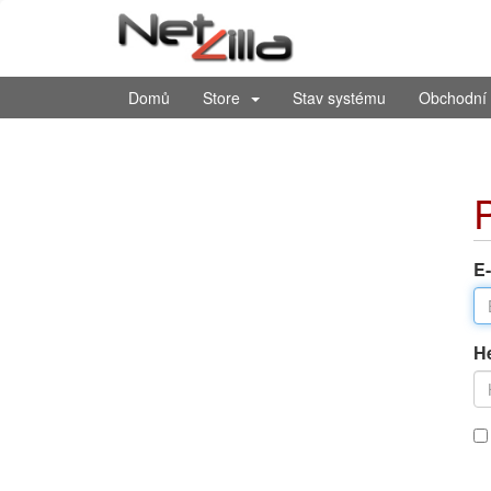
Domů
Store
Stav systému
Obchodní 
E
H