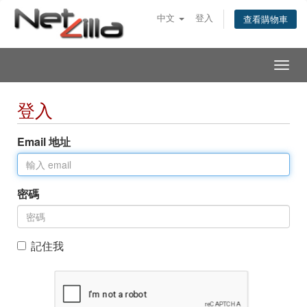
中文
登入
查看購物車
Togg
navig
登入
Email 地址
密碼
記住我