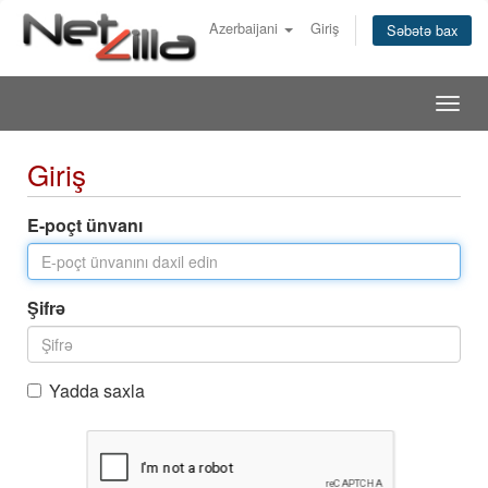
Azerbaijani
Giriş
Səbətə bax
Togg
navig
Giriş
E-poçt ünvanı
Şifrə
Yadda saxla