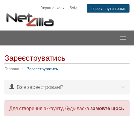
Українська
Вхід
Переглянути кошик
Togg
navig
Зареєструватись
Головна
Зареєструватись
Вже зареєстровані?
Для створення аккаунту, будь-ласка
замовте щось