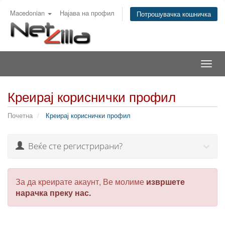
Macedonian
Најава на профил
Потрошувачка кошничка
Togg
navig
Креирај кориснички профил
Почетна
Креирај кориснички профил
Веќе сте регистрирани?
За да креирате акаунт, Ве молиме
извршете
нарачка преку нас.