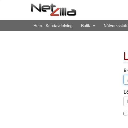
Hem - Kundavdelning
Butik
Nätverksstat
E
L