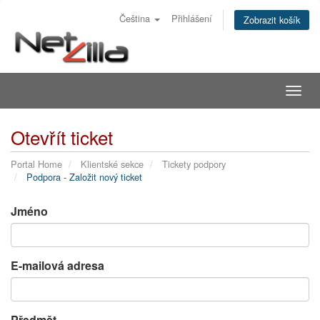
Čeština
Přihlášení
Zobrazit košík
Togg
navig
Otevřít ticket
Portal Home
Klientské sekce
Tickety podpory
Podpora - Založit nový ticket
Jméno
E-mailová adresa
Předmět