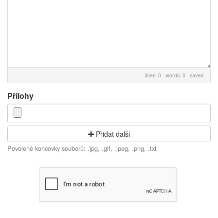
lines: 0 words: 0
saved
Přílohy
Přidat další
Povolené koncovky souborů: .jpg, .gif, .jpeg, .png, .txt