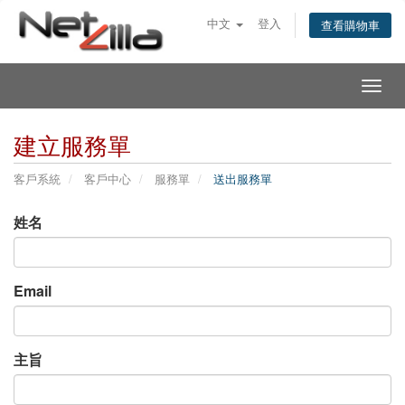
中文
登入
查看購物車
Togg
navig
建立服務單
客戶系統
客戶中心
服務單
送出服務單
姓名
Email
主旨