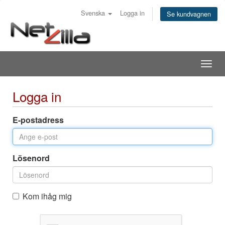
Svenska
Logga in
Se kundvagnen
Togg
navig
Logga in
E-postadress
Lösenord
Kom ihåg mig