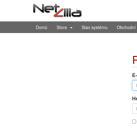
Domů
Store
Stav systému
Obchodní 
E
H