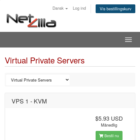
Dansk
Log ind
Vis bestillingskurv
Togg
navig
Virtual Private Servers
VPS 1 - KVM
$5.93 USD
Månedlig
Bestil nu