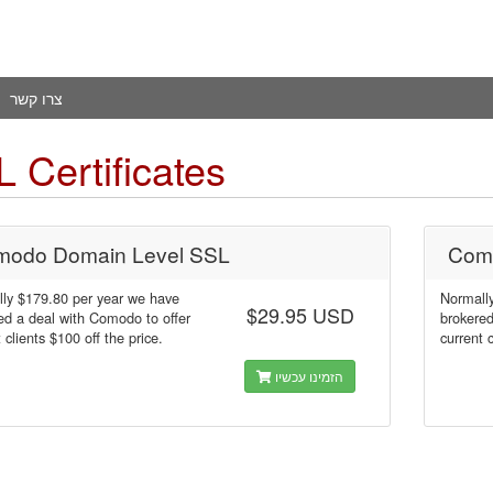
צרו קשר
 Certificates
odo Domain Level SSL
Com
ly $179.80 per year we have
Normall
$29.95 USD
ed a deal with Comodo to offer
brokered
 clients $100 off the price.
current 
הזמינו עכשיו