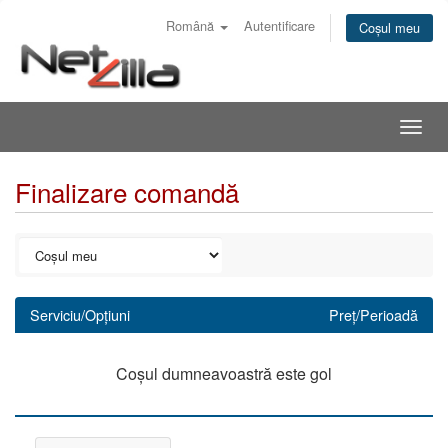
Română
Autentificare
Coșul meu
Togg
navig
Finalizare comandă
Serviciu/Opțiuni
Preț/Perioadă
Coșul dumneavoastră este gol