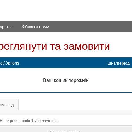
ерство
Зв'язок з нами
реглянути та замовити
ct/Options
Ціна/період
Ваш кошик порожній
омо-код