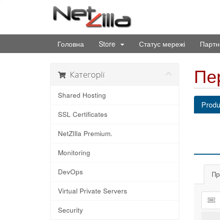
Головна
Store
Статус мережі
Партн
Пе
Категорії
Shared Hosting
Produ
SSL Certificates
NetZIlla Premium.
Monitoring
DevOps
Пр
Virtual Private Servers
Security