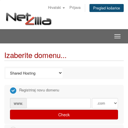
Hrvatski
Prijava
Pregled košarice
Togg
navig
Izaberite domenu...
Registriraj novu domenu
www.
Check