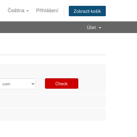
Čeština
Přihlášení
Zobrazit košík
Účet
Check