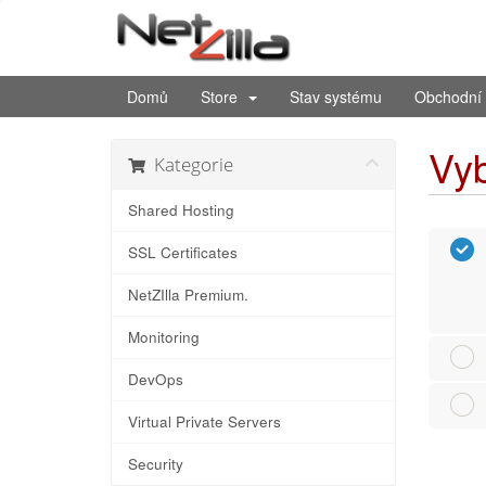
Domů
Store
Stav systému
Obchodní 
Vyb
Kategorie
Shared Hosting
SSL Certificates
NetZIlla Premium.
Monitoring
DevOps
Virtual Private Servers
Security