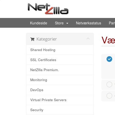
Kundeside
Store
Netværksstatus
Par
Væ
Kategorier
Shared Hosting
SSL Certificates
NetZIlla Premium.
Monitoring
DevOps
Virtual Private Servers
Security