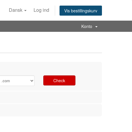
Dansk
Log ind
Vis bestillingskurv
Konto
Check