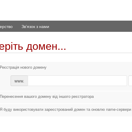
ерство
Зв'язок з нами
ріть домен...
Реєстрація нового домену
www.
Перенесення вашого домену від іншого реєстратора
Я буду використовувати зареєстрований домен та оновлю name-сервери