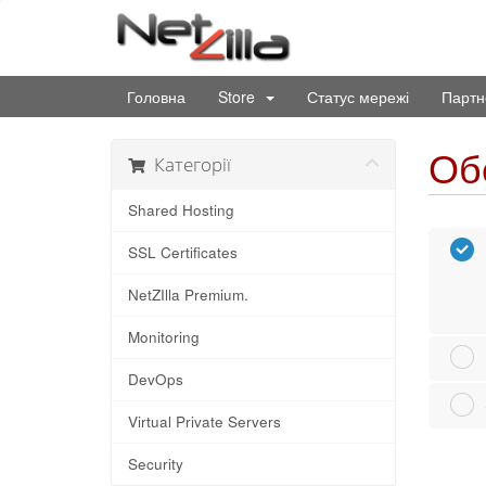
Головна
Store
Статус мережі
Партн
Обе
Категорії
Shared Hosting
SSL Certificates
NetZIlla Premium.
Monitoring
DevOps
Virtual Private Servers
Security