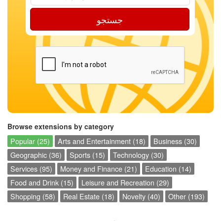
جستجو
Browse extensions by category
Popular (25)
Arts and Entertainment (18)
Business (30)
Geographic (36)
Sports (15)
Technology (30)
Services (95)
Money and Finance (21)
Education (14)
Food and Drink (15)
Leisure and Recreation (29)
Shopping (58)
Real Estate (18)
Novelty (40)
Other (193)